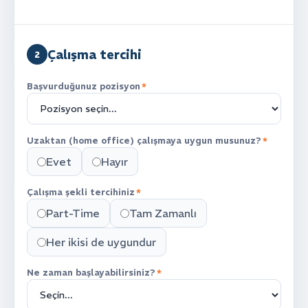
Çalışma tercihi
2
Başvurduğunuz pozisyon
*
Uzaktan (home office) çalışmaya uygun musunuz?
*
Evet
Hayır
Çalışma şekli tercihiniz
*
Part-Time
Tam Zamanlı
Her ikisi de uygundur
Ne zaman başlayabilirsiniz?
*