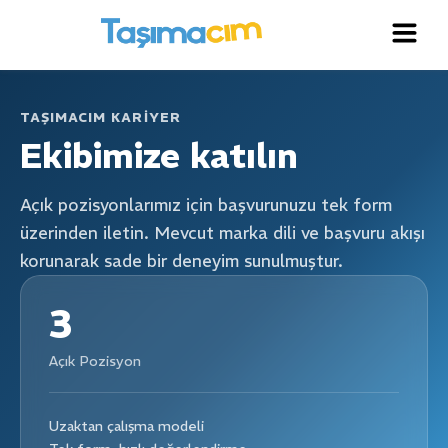
Canlı Destek
Genellikle birkaç dakika içinde yanıt verir
Anasayfa
TAŞIMACIM KARIYER
Sipariş
Oluştur
Ekibimize katılın
Giriş
Yap
Açık pozisyonlarımız için başvurunuzu tek form
üzerinden iletin. Mevcut marka dili ve başvuru akışı
korunarak sade bir deneyim sunulmuştur.
3
Açık Pozisyon
Uzaktan çalışma modeli