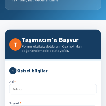
Tek form, hızlı değerlendirme
Taşımacım'a Başvur
T
Formu eksiksiz doldurun. Kısa not alanı
değerlendirmede belirleyicidir.
Kişisel bilgiler
1
Ad
*
Soyad
*