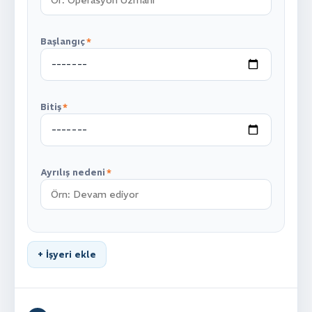
•••• •••• •••• ••••
Başlangıç
*
valid thru
AD SOYAD
••/••
Bitiş
*
+90
Ayrılış nedeni
*
+ İşyeri ekle
Ödeme Yap