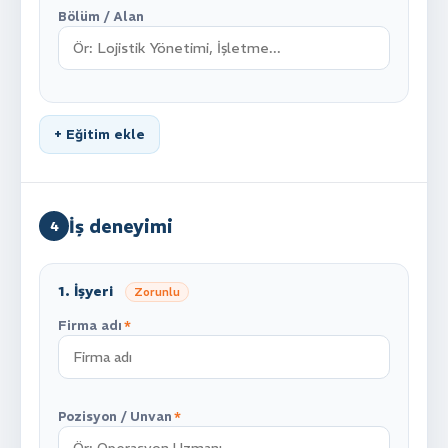
Bölüm / Alan
+ Eğitim ekle
İş deneyimi
4
1
. İşyeri
Zorunlu
Firma adı
*
Pozisyon / Unvan
*